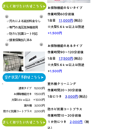
詳しく知りたい方はこちら➤
​お掃除機能のないタイプ
作業時間60分前後
1台目
11,000円
(税込)
✅汚れによる追加料金なし
​※大型5.6ｋｗ以上は別途
✅専門の高圧洗浄機使用
+1,500円
✅防カビ抗菌コート対応
​✅損害保険加入済み
お掃除機能のあるタイプ
作業時間90～120分前後
1台目
17,500円
(税込)
​※大型5.6ｋｗ以上は別途
+
1,500円
空き状況/予約はこちら➤
室外機クリーニング
通常タイプ 11,000円
作業時間20～30分前後
お掃除機能付き 17,500円
1台につき
3,000円
(税込)
大型5.6ｋｗ以上 ＋1,500円
室外機 3,000円
防カビ抗菌コートプラス
防カビ抗菌コートプラス 2,000円
作業時間10～20分前後
１か所につき
2,000円
（税
詳しく知りたい方はこちら➤
込）