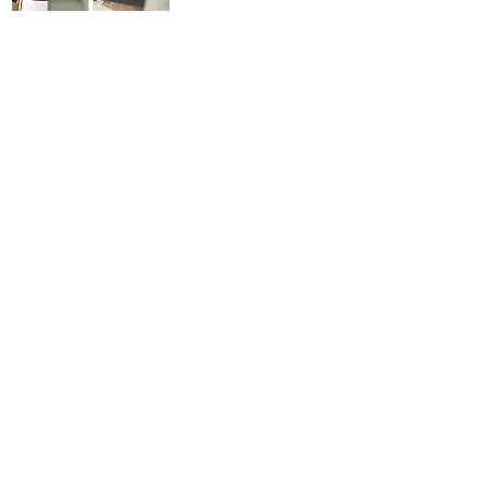
キッチンクリーニング
詳しく知りたい方はこちら➤
作業時間120分前後
1か所
17,500円
(税込)
✅汚れによる追加料金なし
✅作業周辺箇所もサービス清掃
コンロクリーニング
✅清掃中の立ち合い不要​
作業時間30分前後
１か所
5
,
000円
(税込)
シンククリーニング
作業時間180分前後
１か所
3
,000円
(税込)
空き状況/予約はこちら➤
換気扇＋キッチン
作業時間180分前後
換気扇 17,500円
割引後
34,000円
(税込)
キッチン 17,500円
コンロ 5,000円
シンク 3,000円
​換気扇＋キッチン 34,000円
詳しく知りたい方はこちら➤