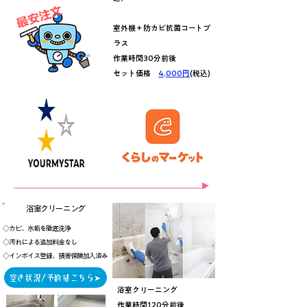
室外機＋防カビ抗菌コートプ
ラス
作業時間30分前後
​セット価格
4,000円
(税込)
浴室クリーニング
◇カビ、水垢を徹底洗浄
◇汚れによる追加料金なし
◇インボイス登録、損害保険加入済み
空き状況/予約はこちら➤
浴室クリーニング
作業時間120分前後