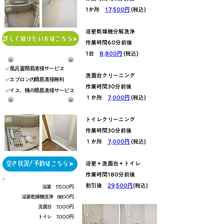
1か所
17,500円
(税込)
浴室乾燥機分解洗浄
詳しく知りたい方はこちら➤
作業時間60分前後
1台
8,800円
(税込)
✅風呂蓋簡易清掃サービス
洗面台クリーニング
✅エプロン内簡易清掃無料
作業時間30分前後
✅イス、桶の簡易清掃サービス​
１か所
7,000円
(税込)
トイレクリーニング
作業時間30分前後
１か所
7,000円
(税込)
空き状況/予約はこちら➤
浴室＋洗面台＋トイレ
作業時間180分前後
割引後
29,500円
(税込)
浴室 17,500円
浴室乾燥機洗浄 8,800円
洗面台 7,000円
トイレ 7,000円​​​