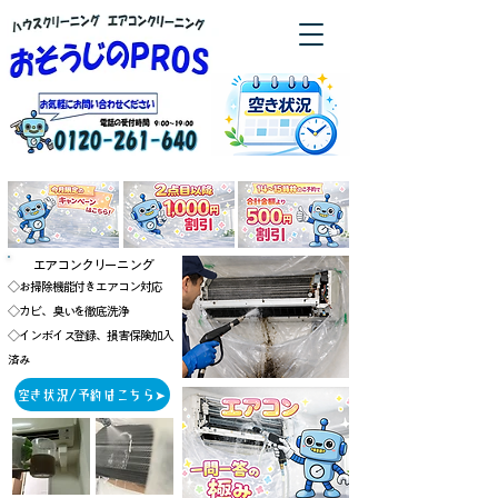
エアコンクリーニング
◇お掃除機能付きエアコン対応
◇カビ、臭いを徹底洗浄
◇インボイス登録、損害保険加入
済み
空き状況/予約はこちら➤