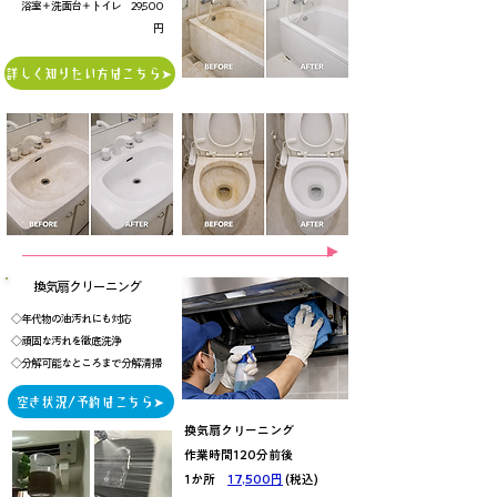
​浴室＋洗面台＋トイレ 29,500
円
詳しく知りたい方はこちら➤
換気扇クリーニング
◇年代物の油汚れにも対応
◇頑固な汚れを徹底洗浄
◇分解可能なところまで分解清掃
空き状況/予約はこちら➤
換気扇クリーニング
作業時間120分前後
1か所
17,500円
(税込)